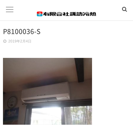
P8100036-S
ホーム
2019年2月4日
水まわりトラブル
冷暖房工事
温泉工事
会社概要
お問合わせ