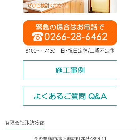
有限会社諏訪冷熱
長野県諏訪郡下諏訪町赤砂4359‐11