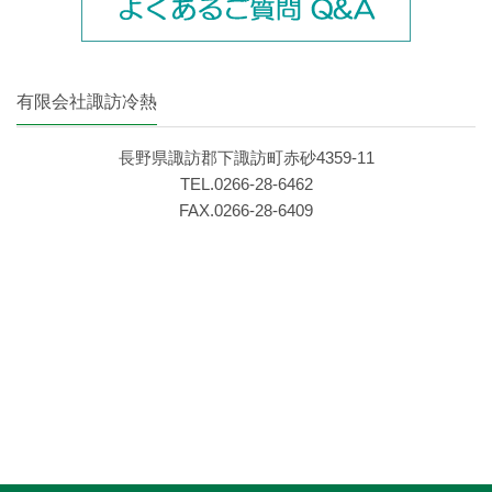
有限会社諏訪冷熱
長野県諏訪郡下諏訪町赤砂4359‐11
TEL.0266‐28‐6462
FAX.0266‐28‐6409