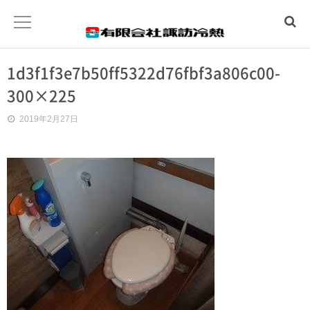
1d3f1f3e7b50ff5322d76fbf3a806c00-
ホーム
300×225
水まわりトラブル
2019年2月27日
冷暖房工事
温泉工事
会社概要
お問合わせ