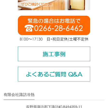
有限会社諏訪冷熱
長野県諏訪郡下諏訪町赤砂4359‐11