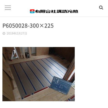
P6050028-300×225
ホーム
2019年2月27日
水まわりトラブル
冷暖房工事
温泉工事
会社概要
お問合わせ