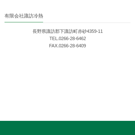
有限会社諏訪冷熱
長野県諏訪郡下諏訪町赤砂4359‐11
TEL.0266‐28‐6462
FAX.0266‐28‐6409