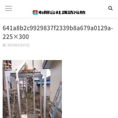
641a8b2c9929837f2339b8a679a0129a-
ホーム
225×300
水まわりトラブル
2019年2月27日
冷暖房工事
温泉工事
会社概要
お問合わせ