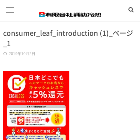
consumer_leaf_introduction (1)_ページ
ホーム
_1
水まわりトラブル
2019年10月2日
冷暖房工事
温泉工事
会社概要
お問合わせ