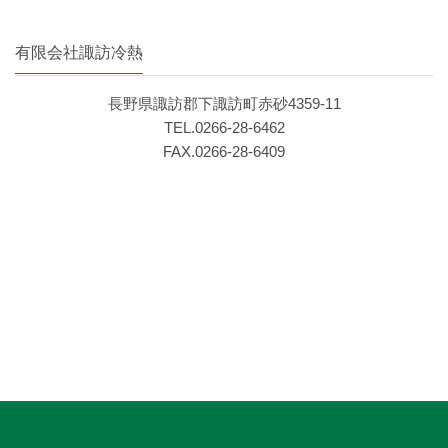
有限会社諏訪冷熱
長野県諏訪郡下諏訪町赤砂4359‐11
TEL.0266‐28‐6462
FAX.0266‐28‐6409